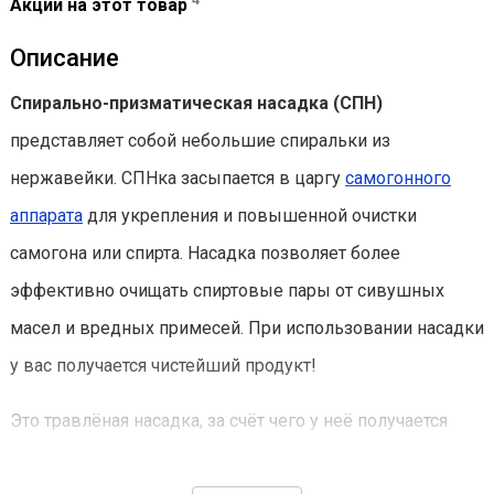
Акции на этот товар
Описание
Спирально-призматическая насадка (СПН)
представляет собой небольшие спиральки из
нержавейки. СПНка засыпается в царгу
самогонного
аппарата
для укрепления и повышенной очистки
самогона или спирта. Насадка позволяет более
эффективно очищать спиртовые пары от сивушных
масел и вредных примесей. При использовании насадки
у вас получается чистейший продукт!
Это травлёная насадка, за счёт чего у неё получается
удержать на себе большее количество флегмы. После