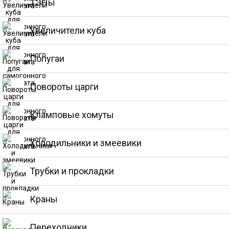
ТЭНы
Увеличители куба
Попугаи
Повороты царги
Кламповые хомуты
Холодильники и змеевики
Трубки и прокладки
Краны
Переходники