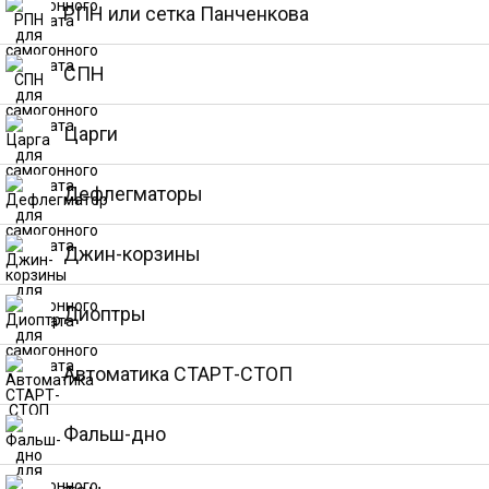
РПН или сетка Панченкова
СПН
Царги
Дефлегматоры
Джин-корзины
Диоптры
Автоматика СТАРТ-СТОП
Фальш-дно