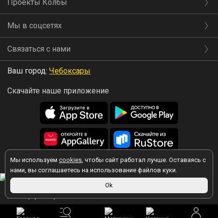
Проекты Колбы
Мы в соцсетях
Связаться с нами
Ваш город:
Чебоксары
Скачайте наше приложение
Мы используем
cookies
, чтобы сайт работал лучше. Оставаясь с
2026 © Колба
нами, вы соглашаетесь на использование файлов куки.
Вы принимаете условия политики в отношении обработки
Ok
персональных данных
каждый раз, когда оставляете свои данные в
любой форме обратной связи на сайте kolba.ru.